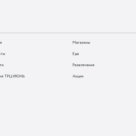
я
Магазины
кты
Еда
ти
Развлечения
ия ТРЦ ИЮНЬ
Акции