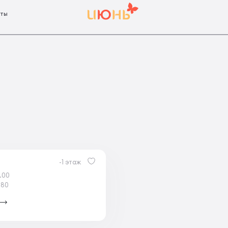
кты
-1 этаж
.00
-80