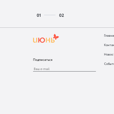
01
02
Главна
Конта
Новос
Подписаться
Событ